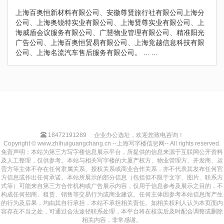
上海百奥恒新材料有限公司、安徽尊贤旅行社有限公司上海分
公司、上海奥锐特实业有限公司、上海贤尊实业有限公司、上
海威盾会议服务有限公司、广慧物业管理有限公司、精准阳光
广告公司、上海百奥恒贸易有限公司、上海竞越信息科技有限
公司、上海名流汽车售后服务有限公司。 ... ...
18472191289
企业办公选址，欢迎您致电咨询！
Copyright © www.zhihuiguangchang.cn --上海写字楼信息网-- All rights reserved.
免责声明：本站为第三方写字楼信息展示平台，所提供的信息来源于互联网公开资料
及人工整理，仅供参考。本站与相关写字楼的大厦产权方、物业管理方、开发商、运
营方等主体不存在任何隶属关系、授权关系或商业合作关系，亦不代表其发布任何官
方信息或作出任何承诺。本站所展示的部分信息（包括但不限于文字、图片、联系方
式等）可能来自第三方合作机构或广告展示内容，仅用于信息参考及展示之目的，不
构成任何招商、租赁、销售等交易行为或商业建议。任何主体因参考本站信息而产生
的行为及后果，均由其自行承担，本站不承担相关责任。如相关权利人认为本页面内
容存在不当之处，可通过合法途径联系处理，本平台将在核实后及时配合调整或删除
相关内容，非常感谢。