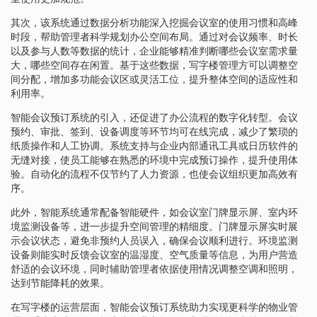
其次，该系统通过数据分析功能深入挖掘会议室的使用习惯和高峰
时段，帮助管理者科学规划办公空间布局。通过对会议频率、时长
以及参与人数等数据的统计，企业能够精准判断哪些会议室需求量
大，哪些空间存在闲置。基于这些数据，写字楼管理方可以调整空
间分配，增加多功能会议区或灵活工位，提升整体空间的适应性和
利用率。
智能会议预订系统的引入，还促进了办公流程的数字化转型。会议
预约、审批、签到、设备调度等环节均可在线完成，减少了繁琐的
纸质操作和人工协调。系统支持与企业内部通讯工具或日历软件的
无缝对接，使员工能够在熟悉的环境中完成预订操作，提升使用体
验。自动化的流程不仅节约了人力资源，也使会议组织更加高效有
序。
此外，智能系统通常配备智能硬件，如会议室门牌显示屏、室内环
境监测设备等，进一步提升空间管理的精细度。门牌显示屏实时展
示会议状态，避免非预约人员误入，确保会议顺利进行。环境监测
设备则能实时反馈会议室的温湿度、空气质量等信息，为用户营造
舒适的会议环境，同时辅助管理者依据使用情况调整空调和照明，
达到节能降耗的效果。
在写字楼的运营层面，智能会议预订系统助力实现更科学的物业管