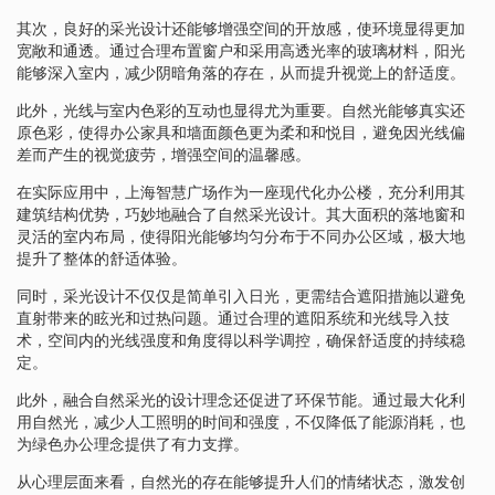
其次，良好的采光设计还能够增强空间的开放感，使环境显得更加
宽敞和通透。通过合理布置窗户和采用高透光率的玻璃材料，阳光
能够深入室内，减少阴暗角落的存在，从而提升视觉上的舒适度。
此外，光线与室内色彩的互动也显得尤为重要。自然光能够真实还
原色彩，使得办公家具和墙面颜色更为柔和和悦目，避免因光线偏
差而产生的视觉疲劳，增强空间的温馨感。
在实际应用中，上海智慧广场作为一座现代化办公楼，充分利用其
建筑结构优势，巧妙地融合了自然采光设计。其大面积的落地窗和
灵活的室内布局，使得阳光能够均匀分布于不同办公区域，极大地
提升了整体的舒适体验。
同时，采光设计不仅仅是简单引入日光，更需结合遮阳措施以避免
直射带来的眩光和过热问题。通过合理的遮阳系统和光线导入技
术，空间内的光线强度和角度得以科学调控，确保舒适度的持续稳
定。
此外，融合自然采光的设计理念还促进了环保节能。通过最大化利
用自然光，减少人工照明的时间和强度，不仅降低了能源消耗，也
为绿色办公理念提供了有力支撑。
从心理层面来看，自然光的存在能够提升人们的情绪状态，激发创