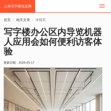
上海写字楼信息网
切
换
导
首页
相关文章
详情页
航
写字楼办公区内导览机器
人应用会如何便利访客体
验
更新日期：
2026-05-17