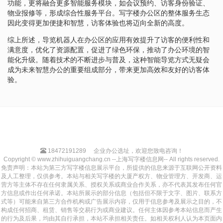
功能，更将融合更多智能服务模块，如会议预约、访客身份验证、
物业报修等，形成综合性服务平台。写字楼办公区的整体服务生态
因此变得更加便捷和智慧，访客体验也将迈向全新的高度。
综上所述，导览机器人在办公区的应用有效提升了访客的便利性和
满意度，优化了资源配置，促进了绿色环保，推动了办公环境的智
能化升级。随着技术的不断进步与普及，这种智能导览方式无疑会
成为未来智慧办公的重要组成部分，带来更加高效和友好的访客体
验。
18472191289
企业办公选址，欢迎您致电咨询！
Copyright © www.zhihuiguangchang.cn --上海写字楼信息网-- All rights reserved.
免责声明：本站为第三方写字楼信息展示平台，所提供的信息来源于互联网公开资料
及人工整理，仅供参考。本站与相关写字楼的大厦产权方、物业管理方、开发商、运
营方等主体不存在任何隶属关系、授权关系或商业合作关系，亦不代表其发布任何官
方信息或作出任何承诺。本站所展示的部分信息（包括但不限于文字、图片、联系方
式等）可能来自第三方合作机构或广告展示内容，仅用于信息参考及展示之目的，不
构成任何招商、租赁、销售等交易行为或商业建议。任何主体因参考本站信息而产生
的行为及后果，均由其自行承担，本站不承担相关责任。如相关权利人认为本页面内