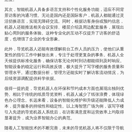
其次，智能机器人具备多语言支持和个性化服务功能，适应不同背
景访客的沟通习惯。无论是国内还是国际客户，机器人都能通过灵
活切换语言，实现无障碍交流。同时，根据访客身份或预约信息，
机器人还能推送相关会议安排、楼层介绍及周边配套服务，展现出
贴心周到的服务体验。这种专业化的互动不仅提升了访客的舒适
度，也增强了企业的专业形象。
此外，导览机器人还能有效缓解前台工作人员的压力，使他们从重
复性的指引工作中解放出来，专注于处理更复杂的事务。机器人全
天候提供标准化服务，确保访客无论何时到访都能得到及时响应。
智能设备的稳定运行和高效反馈，极大提升了写字楼的服务质量和
管理水平。通过数据分析，管理方还能实时了解访客流动情况，为
后续资源调配提供科学依据。
值得一提的是，导览机器人在环保和节约成本方面也展现出独到优
势。相比于传统的纸质导览资料，机器人减少了纸张浪费，体现绿
色办公理念。长远来看，设备的智能化维护和升级还能降低人力成
本，提升服务的持续性和稳定性。以上海智慧广场为例，该写字楼
引入先进的导览机器人系统后，在访客满意度和运营效率上均取得
显著提升，成为业界智能办公的典范。
随着人工智能技术的不断完善，未来的导览机器人将不仅限于导航